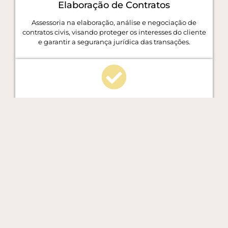
Elaboração de Contratos
Assessoria na elaboração, análise e negociação de
contratos civis, visando proteger os interesses do cliente
e garantir a segurança jurídica das transações.
Direito Imobiliário
Prestação de serviços relacionados a questões
imobiliárias, como compra e venda de imóveis, locações,
regularização fundiária, contratos de financiamento,
desapropriações, entre outros.
Direito das Obrigações